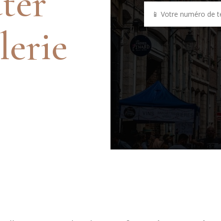
ter
lerie