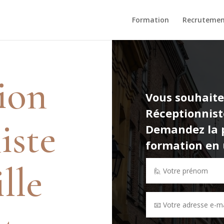
Formation
Recruteme
ion
Vous souhaite
Réceptionnist
iste
Demandez la p
formation en u
ille